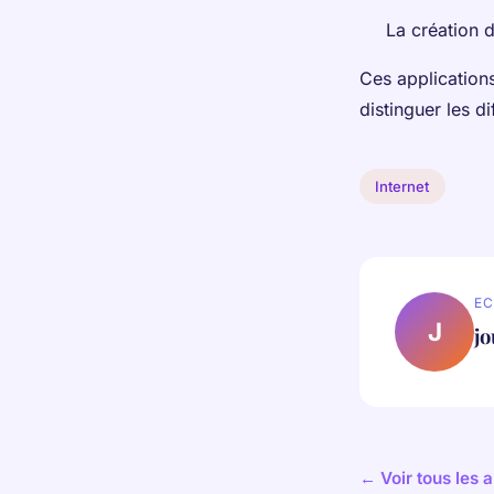
La création 
Ces application
distinguer les d
Internet
EC
J
j
← Voir tous les a