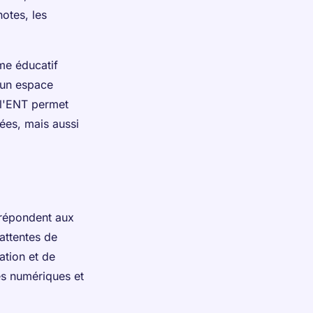
otes, les
me éducatif
t un espace
, l'ENT permet
ées, mais aussi
 répondent aux
attentes de
ation et de
es numériques et