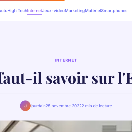
Actu
High Tech
Internet
Jeux-video
Marketing
Matériel
Smartphones
INTERNET
aut-il savoir sur l
jourdain
25 novembre 2022
2 min de lecture
J